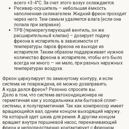
всего +3-4°С. За счет этого возух охлаждается.
Ресивер-осушитель – небольшая ёмкость
наполненная селикагелем. Жидкий фреон проходит
через него. Тем самым удаляется влага (если она
попала при заправке).
ТРВ (терморегулирующий вентиль, он же
расширительный клапан) – дозирует подачу
фреона в испаритель в зависимости от
температуры паров фреона на выходе из
испарителя. Таким образом поддерживает нужное
количество фреона в испарителе, чтобы его было
всегда ни много — ни мало, при разных наружных
температурах воздуха.
Фреон циркулирует по замкнутому контуру, и если
система не повреждена, её можно дозаправить.
А куда делся фреон? Резонно спросите вы.
Дело в том, что система автокондиционера не
герметичная как у холодильника или бытовой сплит-
системы, а полугерметичная. Так как компрессор имеет
вращающийся вал, одним концом выходящий наружу.
На который одет шкив для ремня. А другим концом
вращает внутри поршневой насос, перекачивающий
фреон и непосредственно контактирует с фреоном.