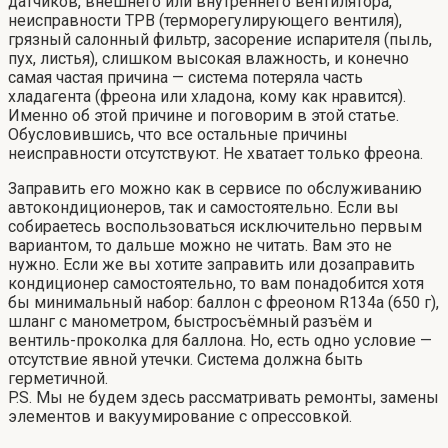
датчиков, внешнего или внутреннего вентилятора,
неисправности ТРВ (терморегулирующего вентиля),
грязный салонный фильтр, засорение испарителя (пыль,
пух, листья), слишком высокая влажность, и конечно
самая частая причина — система потеряла часть
хладагента (фреона или хладона, кому как нравится).
Именно об этой причине и поговорим в этой статье.
Обусловившись, что все остальные причины
неисправности отсутствуют. Не хватает только фреона.
Заправить его можно как в сервисе по обслуживанию
автокондиционеров, так и самостоятельно. Если вы
собираетесь воспользоваться исключительно первым
вариантом, то дальше можно не читать. Вам это не
нужно. Если же вы хотите заправить или дозаправить
кондиционер самостоятельно, то вам понадобится хотя
бы минимальный набор: баллон с фреоном R134a (650 г),
шланг с манометром, быстросъёмный разъём и
вентиль-проколка для баллона. Но, есть одно условие —
отсутствие явной утечки. Система должна быть
герметичной.
P.S. Мы не будем здесь рассматривать ремонты, замены
элементов и вакуумирование с опрессовкой.