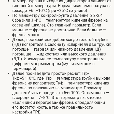
Температура на выходе из дифлекторов зависит от
внешней температуры. Нормальная температура на
выходе: +6…+10°C (при +25°C на улице).
По манометру контролируйте давление: 2,2-2,4
бара (или 3-4°С — температура кипения фреона на
соседней шкале). Это главный параметр. Если
меньше — фреона не достаточно. Если больше —
фреона много.
Далее, постарайтесь добраться до толстой трубки
(НД) испарителя в салоне (у испарителя две трубки:
потолще — газовая или низкого давления(НД);
потоньше — жидкостная или высокого давления
(ВД)). И измерьте ее температуру электронным
цифровым термометром (мультиметром с
термопарой).
Далее произведите простой расчет: Ттр-
Ткф=5÷10°С, где: Ттр — температура трубки выхода
фреона из испарителя; Ткф — температура кипения
фреона по показанию на манометре. Параметр
должен быть в пределах +5÷+10°С. Оптимально —
в середине = 7÷8°С. Этот параметр называется
«величиной перегрева» фреона, определяющий
его достаточность, а так-же правильность
настройки ТРВ.