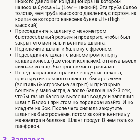
низкого давления кондиционера на котором
нанесена буква «L» (Low — низкий). Эта труба более
толстая, чем труба высокого давления, с портом, на
колпачке которого нанесена буква «Н» (High —
высокий).
Присоедините к шлангу с манометром
быстросъёмный разъём и проверьте, чтобы был
закрыт его вентиль и вентиль шланга.
Подключите шланг к баллону с фреоном.
Подсоедините шланг с манометром к порту
кондиционера, (где сняли колпачёк), оттянув вверх
нижнее кольцо быстросъёмного разъёма.
Перед заправкой стравите воздух из шланга,
приоткрутив немного шланг от быстросъёма
(вентиль быстросъёма закрыт) и приоткрыв
вентиль у манометра, а после баллона на 2-3 сек,
чтобы газ из баллона вытеснил воздух и заполнил
шланг. Баллон при этом не переворачивайте. И не
кладите на бок. После чего сначала закрутите
шланг на быстросъёме, потом закойте вентиль у
манометра и баллона. Шланг продут. В нем только
газ-фреон.
3. Заправка