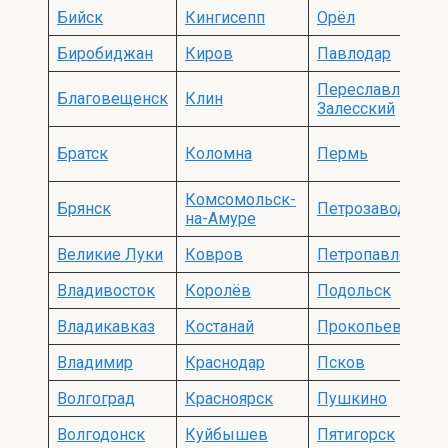
Бийск
Кингисепп
Орёл
Биробиджан
Киров
Павлодар
Переславль-
Благовещенск
Клин
Залесский
Братск
Коломна
Пермь
Комсомольск-
Брянск
Петрозаводск
на-Амуре
Великие Луки
Ковров
Петропавловск
Владивосток
Королёв
Подольск
Владикавказ
Костанай
Прокопьевск
Владимир
Краснодар
Псков
Волгоград
Красноярск
Пушкино
Волгодонск
Куйбышев
Пятигорск