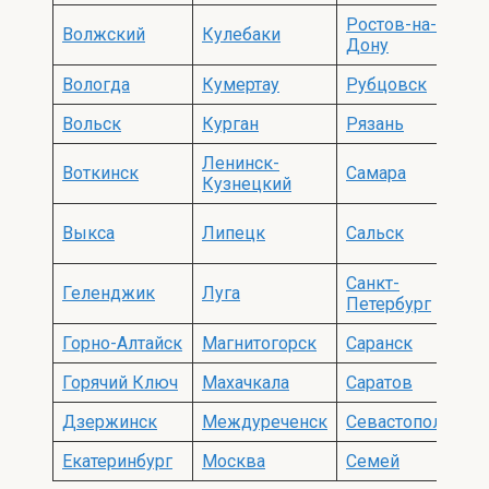
Ростов-на-
Волжский
Кулебаки
Дону
Вологда
Кумертау
Рубцовск
Вольск
Курган
Рязань
Ленинск-
Воткинск
Самара
Кузнецкий
Выкса
Липецк
Сальск
Санкт-
Геленджик
Луга
Петербург
Горно-Алтайск
Магнитогорск
Саранск
Горячий Ключ
Махачкала
Саратов
Дзержинск
Междуреченск
Севастополь
Екатеринбург
Москва
Семей