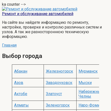
ka counter -->
Перейти
к
Ремонт и обслуживание автомобилей
контенту
На сайте вы найдете информацию по ремонту,
настройке, проверке и контролю различных систем и
узлов. А так же разностороннюю техническую
информацию.
Главная
Выбор города
Абакан
Железногорск
Мурманск
Азов
Заводоуковск
Мыски
Набережные
Актобе
Златоуст
Челны
Алматы
Зеленогорск
Наро-Фоминск