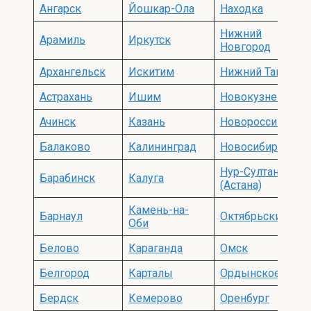
Ангарск
Йошкар-Ола
Находка
Нижний
Арамиль
Иркутск
Новгород
Архангельск
Искитим
Нижний Тагил
Астрахань
Ишим
Новокузнецк
Ачинск
Казань
Новороссийск
Балаково
Калининград
Новосибирск
Нур-Султан
Барабинск
Калуга
(Астана)
Камень-на-
Барнаул
Октябрьский
Оби
Белово
Караганда
Омск
Белгород
Карталы
Ордынское
Бердск
Кемерово
Оренбург