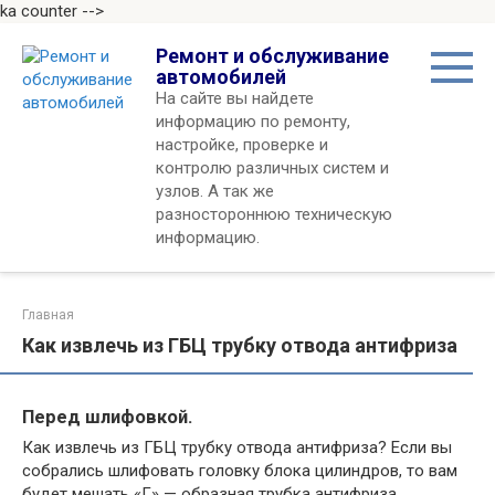
ka counter -->
Перейти
Ремонт и обслуживание
к
автомобилей
контенту
На сайте вы найдете
информацию по ремонту,
настройке, проверке и
контролю различных систем и
узлов. А так же
разностороннюю техническую
информацию.
Главная
Как извлечь из ГБЦ трубку отвода антифриза
Перед шлифовкой.
Как извлечь из ГБЦ трубку отвода антифриза? Если вы
собрались шлифовать головку блока цилиндров, то вам
будет мешать «Г» — образная трубка антифриза